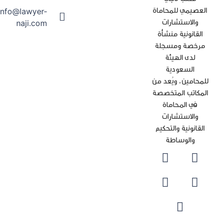
عصيمي للمحاماة
info@lawyer-
والاستشارات
naji.com
القانونية منشأة
رخصة ومسجلة
لدى الهيئة
السعودية
محامين، ويُعد من
مكاتب المتخصصة
في المحاماة
والاستشارات
لقانونية والتحكيم
والوساطة