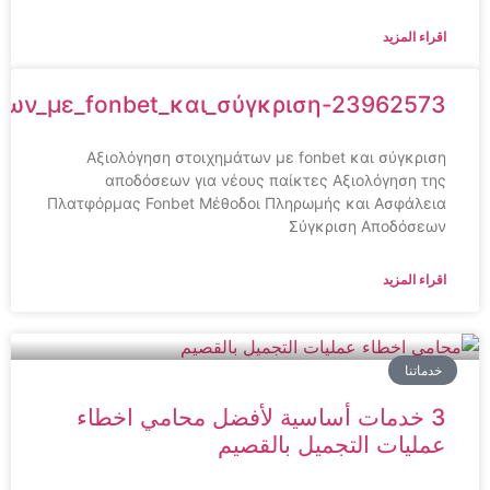
اقراء المزيد
ημάτων_με_fonbet_και_σύγκριση-23962573
Αξιολόγηση στοιχημάτων με fonbet και σύγκριση
αποδόσεων για νέους παίκτες Αξιολόγηση της
Πλατφόρμας Fonbet Μέθοδοι Πληρωμής και Ασφάλεια
Σύγκριση Αποδόσεων
اقراء المزيد
خدماتنا
3 خدمات أساسية لأفضل محامي اخطاء
عمليات التجميل بالقصيم