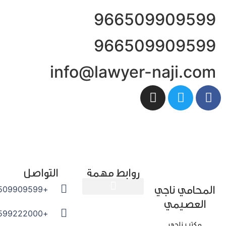
96650990959
96650990959
info@lawyer-naji.co
روابط مهمة
التواصل
محامي ناجي
+966509909599
العصيمي
المدونة القانونية
+966599222000
مكتب ناجي