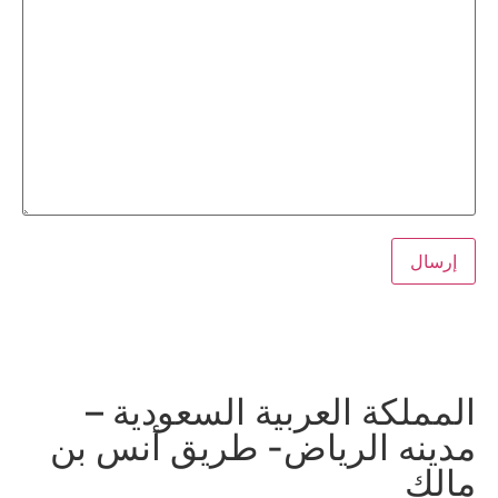
ل مباشر مع مكتب معتمد للمحاماة: ناجي العصيمي
مملكة العربية السعودية –
دينه الرياض- طريق أنس بن
الك