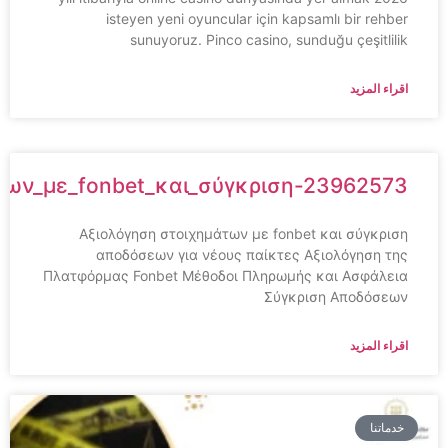
isteyen yeni oyuncular için kapsamlı bir rehber
sunuyoruz. Pinco casino, sunduğu çeşitlilik
اقراء المزيد
ημάτων_με_fonbet_και_σύγκριση-23962573
Αξιολόγηση στοιχημάτων με fonbet και σύγκριση
αποδόσεων για νέους παίκτες Αξιολόγηση της
Πλατφόρμας Fonbet Μέθοδοι Πληρωμής και Ασφάλεια
Σύγκριση Αποδόσεων
اقراء المزيد
خدماتنا